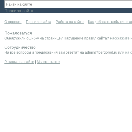
Правила сайта
О проекте
Правила сайта
Работа на сайте
Как добавить событие в 
Пожаловаться
Обнаружили ошибку на странице? Нарушение правил сайта?
Расскажите 
Сотрудничество
На все вопросы и предложения вам ответят на admin@bergorod.ru или
на 
Реклама на сайте
|
Мы вконтакте