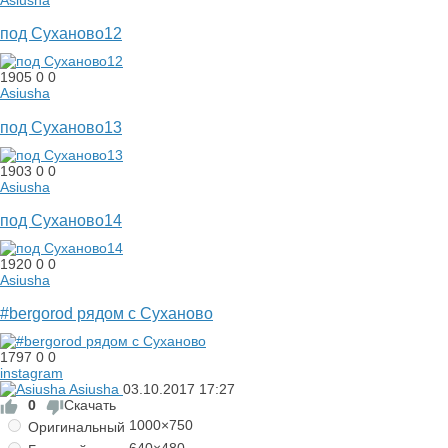
под Суханово12
1905
0
0
Asiusha
под Суханово13
1903
0
0
Asiusha
под Суханово14
1920
0
0
Asiusha
#bergorod рядом с Суханово
1797
0
0
instagram
Asiusha
03.10.2017
17:27
0
Скачать
1000×750
Оригинальный