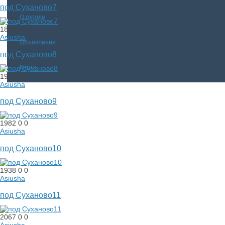
под Суханово7
О городе
1890
0
0
Asiusha
Объявления
под Суханово8
Карта
1951
0
0
Asiusha
под Суханово9
1982
0
0
Asiusha
под Суханово10
1938
0
0
Asiusha
под Суханово11
2067
0
0
Asiusha