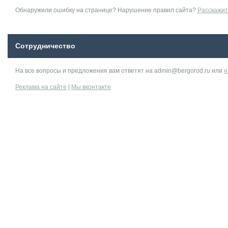
Обнаружили ошибку на странице? Нарушение правил сайта?
Расскажит
Сотрудничество
На все вопросы и предложения вам ответят на admin@bergorod.ru или
н
Реклама на сайте
|
Мы вконтакте