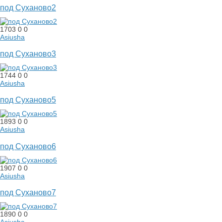
под Суханово2
О городе
1703
0
0
Asiusha
Объявления
под Суханово3
Карта
1744
0
0
Asiusha
под Суханово5
1893
0
0
Asiusha
под Суханово6
1907
0
0
Asiusha
под Суханово7
1890
0
0