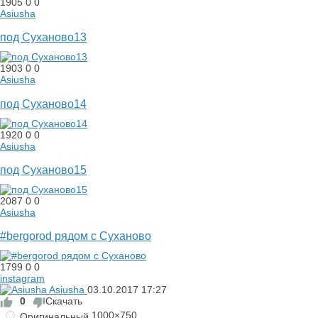
1905
0
0
Asiusha
под Суханово13
1903
0
0
Asiusha
под Суханово14
1920
0
0
Asiusha
под Суханово15
2087
0
0
Asiusha
#bergorod рядом с Суханово
1799
0
0
instagram
Asiusha
03.10.2017
17:27
0
Скачать
1000×750
Оригинальный