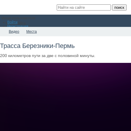
Меню пользователя
Войти
Меню сайта
Регистрация
Видео
Места
Новости
Трасса Березники-Пермь
Блоги
200 километров пути за две с половиной минуты.
О Березниках
Не о березниках :)
Афиша
События
Календарь событий