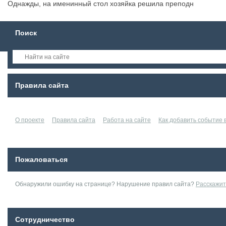
Однажды, на именинный стол хозяйка решила преподн
Поиск
Правила сайта
О проекте
Правила сайта
Работа на сайте
Как добавить событие
Пожаловаться
Обнаружили ошибку на странице? Нарушение правил сайта?
Расскажит
Сотрудничество