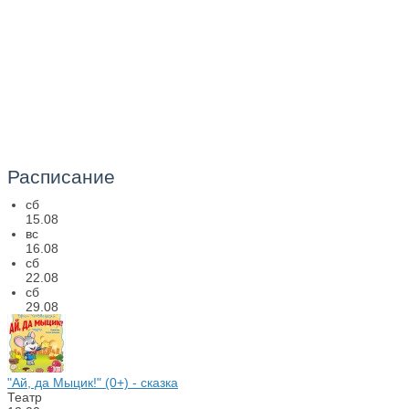
Расписание
сб
15.08
вс
16.08
сб
22.08
сб
29.08
"Ай, да Мыцик!" (0+) - сказка
Театр