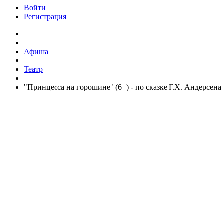
Войти
Регистрация
Афиша
Театр
"Принцесса на горошине" (6+) - по сказке Г.Х. Андерсена