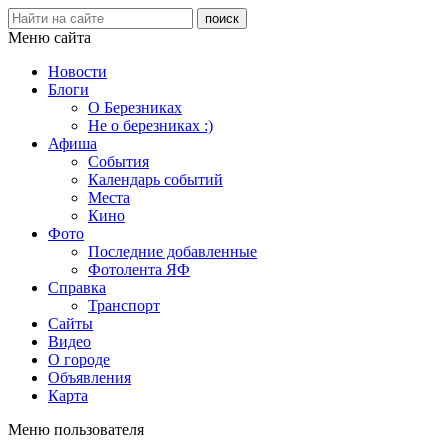
Меню сайта
Новости
Блоги
О Березниках
Не о березниках :)
Афиша
События
Календарь событий
Места
Кино
Фото
Последние добавленные
Фотолента ЯФ
Справка
Транспорт
Сайты
Видео
О городе
Объявления
Карта
Меню пользователя