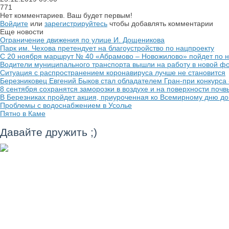
771
Нет комментариев. Ваш будет первым!
Войдите
или
зарегистрируйтесь
чтобы добавлять комментарии
Еще новости
Ограничение движения по улице И. Дощеникова
Парк им. Чехова претендует на благоустройство по нацпроекту
С 20 ноября маршрут № 40 «Абрамово – Новожилово» пойдет по 
Водители муниципального транспорта вышли на работу в новой 
Ситуация с распространением коронавируса лучше не становится
Березниковец Евгений Быков стал обладателем Гран-при конкурс
8 сентября сохранятся заморозки в воздухе и на поверхности почвы
В Березниках пройдет акция, приуроченная ко Всемирному дню д
Проблемы с водоснабжением в Усолье
Пятно в Каме
Давайте дружить ;)