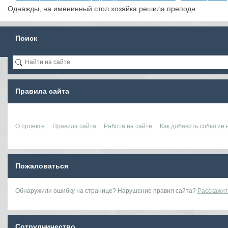
Однажды, на именинный стол хозяйка решила преподн
Поиск
Правила сайта
О проекте
Правила сайта
Работа на сайте
Как добавить событие
Пожаловаться
Обнаружили ошибку на странице? Нарушение правил сайта?
Расскажит
Сотрудничество