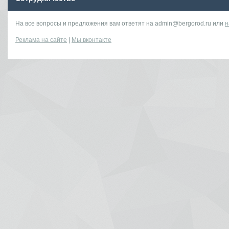
На все вопросы и предложения вам ответят на admin@bergorod.ru или
н
Реклама на сайте
|
Мы вконтакте