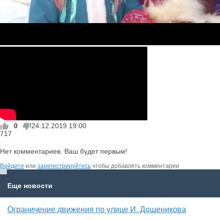
Места
Кино
Фото
Последние добавленные
Фотолента ЯФ
0
24.12.2019
19:00
717
Справка
Нет комментариев. Ваш будет первым!
Транспорт
Войдите
или
зарегистрируйтесь
чтобы добавлять комментарии
Еще новости
Сайты
Ограничение движения по улице И. Дощеникова
Видео