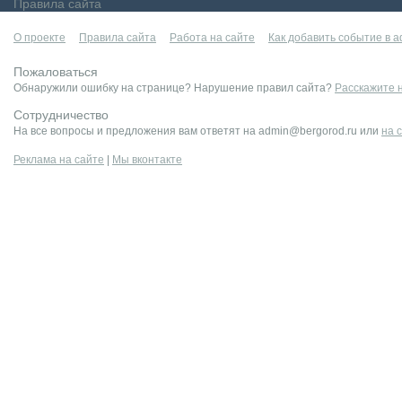
Правила сайта
О проекте
Правила сайта
Работа на сайте
Как добавить событие в 
Пожаловаться
Обнаружили ошибку на странице? Нарушение правил сайта?
Расскажите 
Сотрудничество
На все вопросы и предложения вам ответят на admin@bergorod.ru или
на 
Реклама на сайте
|
Мы вконтакте