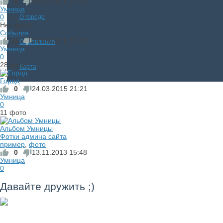
0
24.03.2015
21:22
Умница
0
О городе
Нет фото
События
0
24.03.2015
21:19
Объявления
Умница
0
28 фото
Карта
Город
0
24.03.2015
21:21
Умница
0
11 фото
Альбом Умницы
Фотки админа сайта
пример
,
фото
0
13.11.2013
15:48
Умница
0
Давайте дружить ;)